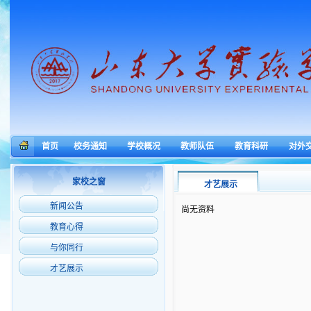
首页
校务通知
学校概况
教师队伍
教育科研
对外
家校之窗
才艺展示
新闻公告
尚无资料
教育心得
与你同行
才艺展示