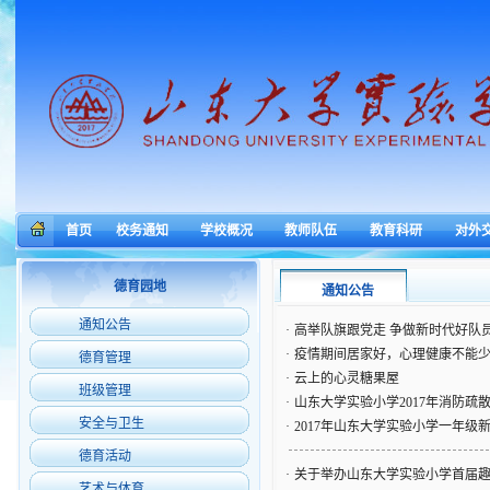
首页
校务通知
学校概况
教师队伍
教育科研
对外
德育园地
通知公告
通知公告
·
高举队旗跟党走 争做新时代好队
·
疫情期间居家好，心理健康不能
德育管理
·
云上的心灵糖果屋
班级管理
·
山东大学实验小学2017年消防疏
安全与卫生
·
2017年山东大学实验小学一年级新
德育活动
·
关于举办山东大学实验小学首届
艺术与体育