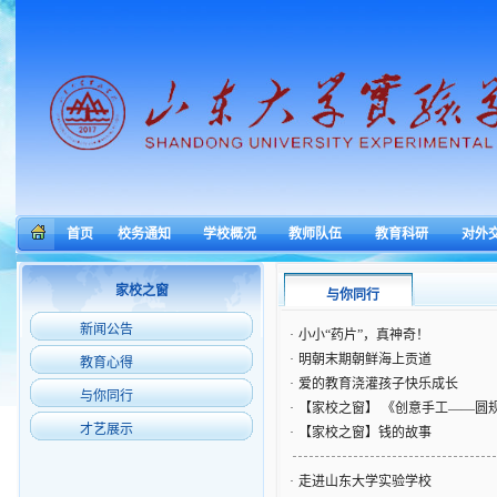
首页
校务通知
学校概况
教师队伍
教育科研
对外
家校之窗
与你同行
新闻公告
·
小小“药片”，真神奇！
·
明朝末期朝鲜海上贡道
教育心得
·
爱的教育浇灌孩子快乐成长
与你同行
·
【家校之窗】 《创意手工——圆
才艺展示
·
【家校之窗】钱的故事
·
走进山东大学实验学校