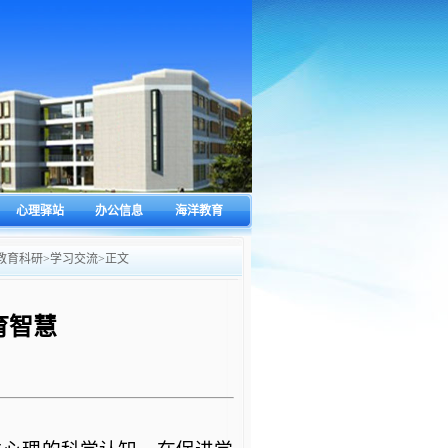
心理驿站
办公信息
海洋教育
教育科研
>
学习交流
>
正文
育智慧