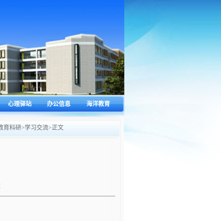
心理驿站
办公信息
海洋教育
教育科研
>
学习交流
>
正文
：