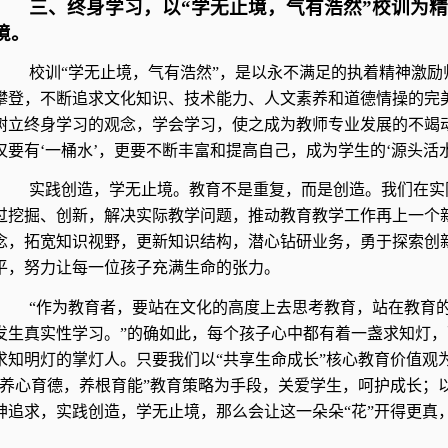
三、终身学习，以“学无止境，气有浩然”校训为
境。
校训“学无止境，气有浩然”，是以永不满足的执着精神激
攀登，不断追求文化知识、技术能力、人文素养和道德情操的完
树立终身学习的观念，学会学习，使之成为教师专业发展的不竭
仅要有‘一桶水’，更要不断丰富和提高自己，成为学生的‘源头活水
实践创造，学无止境。教育不是重复，而是创造。我们在实
过挖掘、创新，解决实际教学问题，推动教育教学工作再上一个
念，拓宽知识视野，更新知识结构，潜心钻研业务，勇于探索创
平，努力让每一位孩子充满生命的张力。
“作为教育者，要站在文化的高度上去思考教育，站在教育
发生真实性学习。”的确如此，每个孩子心中都有着一盏求知灯
求知明灯的掌灯人。只要我们以“共享生命成长”核心教育价值观
“养心育德，养根育能”教育策略为手段，关爱学生，呵护成长；以
神追求，实践创造，学无止境，那么会让这一朵朵“花”开得更真