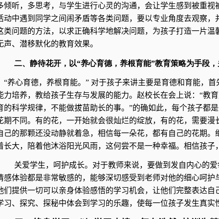
多倾听，多思考，与学生进行心灵的沟通，会让学生感到被重视
活动中遇到同学之间闹矛盾等各类问题，要以专业角度去观察，
这类问题的方法，以求正确科学地解决问题，为孩子打造一片温
无声、潜移默化的教育效果。
二、静待花开，以“养心育德，养根育能”教育策略为手段
“养心育德，养根育能。” 对于孩子来讲主要是育德和育能，首
能力培养，教给孩子生存与发展的能力。赵校长在会上说：“教
育的科学规律，不能做拔苗助长的事。”的确如此，每个孩子都
花期不同。有的花，一开始就会很灿烂的绽放，有的花，需要漫
自己的那颗还没动静就着急，相信每一朵花，都有自己的花期。
着长大，陪着他沐浴阳光风雨，这何尝不是一种幸福。相信孩子
关爱学生，呵护成长。对于教师来说，要做到发自内心的爱
情感体验都是非常敏感的，能够深切感受到老师对他的细心呵护
他们提供一切可以亲身体验感悟的学习机会，让他们完整表达自
学习、探究、探秘中体会到学习的乐趣，使每一位孩子发生真实