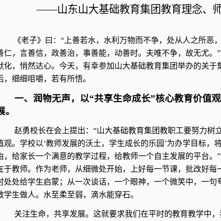
——山东山大基础教育集团教育理念、
《老子》曰：“上善若水，水利万物而不争，处从人之所恶
善仁，言善信，政善治，事善能，动善时。夫唯不争，故无尤。
默化，悄然达心。今天，有幸参加山大基础教育集团举办的关于
后，细细咀嚼，若有所悟。
一、润物无声，以“共享生命成长”核心教育价值
展。
赵勇校长在会上提出：“山大基础教育集团教职工要努力树立
值观。学校以‘教师发展的沃土，学生成长的乐园’为办学目标，
由，给家长一个满意的教学过程，给教师一个自主发展的平台。
在于教师。作为老师，从细微处开始，上好每一节课，批改好每
时处处给学生启蒙；从一次谈话，一个眼神，一个微笑中，一句
教学生做人。水至柔至弱，滴水能穿石。
关注生命，共享发展。这就要求我们在平时的教育教学中，