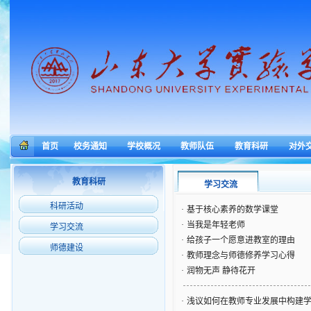
首页
校务通知
学校概况
教师队伍
教育科研
对外
教育科研
学习交流
科研活动
·
基于核心素养的数学课堂
·
当我是年轻老师
学习交流
·
给孩子一个愿意进教室的理由
师德建设
·
教师理念与师德修养学习心得
·
润物无声 静待花开
·
浅议如何在教师专业发展中构建